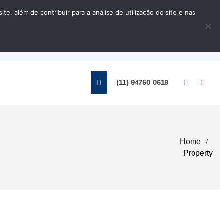
, além de contribuir para a análise de utilização do site e nas
Home
Contato
(11) 94750-0619
Home
Property