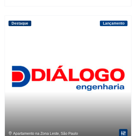
Destaque
Lançamento
Apartamento na Zona Leste
,
São Paulo