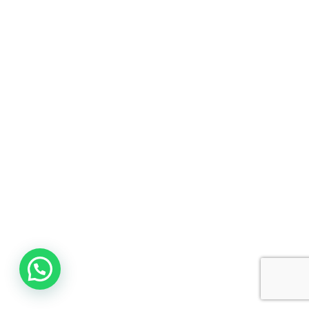
Apartamento, Construtora
Aura Guilhermina – Valor, endereço, Plantas,
Construtora, Apartamento Residencial Aura
Guilhermina é um lançamento imobiliário
Veja Mais
Destaque
Lançamento
Precisa de ajuda?