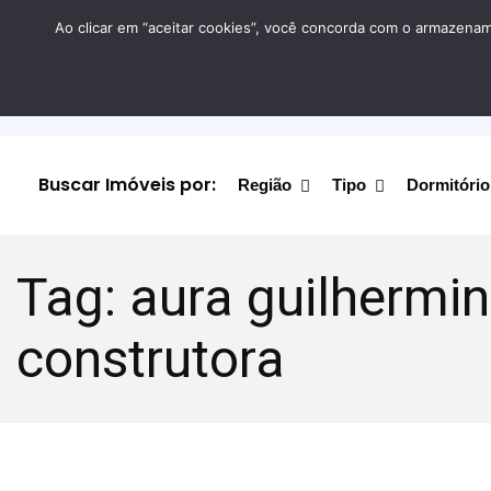
Ao clicar em “aceitar cookies”, você concorda com o armazename
Buscar Imóveis por:
Região
Tipo
Dormitório
Tag:
aura guilhermi
construtora