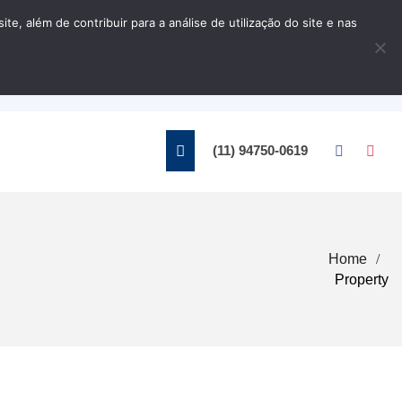
, além de contribuir para a análise de utilização do site e nas
Home
Contato
(11) 94750-0619
Home
Property