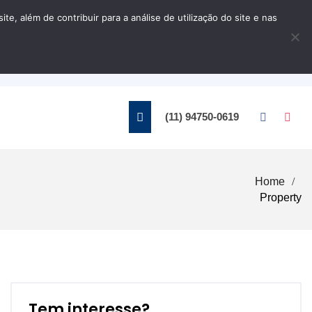
, além de contribuir para a análise de utilização do site e nas
Home
Contato
(11) 94750-0619
Home
Property
Tem interesse?