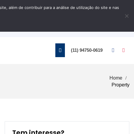
, além de contribuir para a análise de utilização do site e nas
Home
Contato
(11) 94750-0619
Home
Property
Tem interesse?