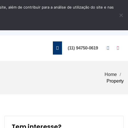
, além de contribuir para a análise de utilização do site e nas
Home
Contato
(11) 94750-0619
Home
Property
Tem interesse?