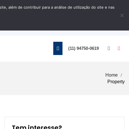
, além de contribuir para a análise de utilização do site e nas
Home
Contato
(11) 94750-0619
Home
Property
Tem interesse?