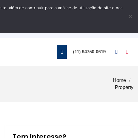
, além de contribuir para a análise de utilização do site e nas
Home
Contato
(11) 94750-0619
Home
Property
Tem interesse?