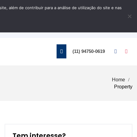
, além de contribuir para a análise de utilização do site e nas
Home
Contato
(11) 94750-0619
Home
Property
Tem interesse?