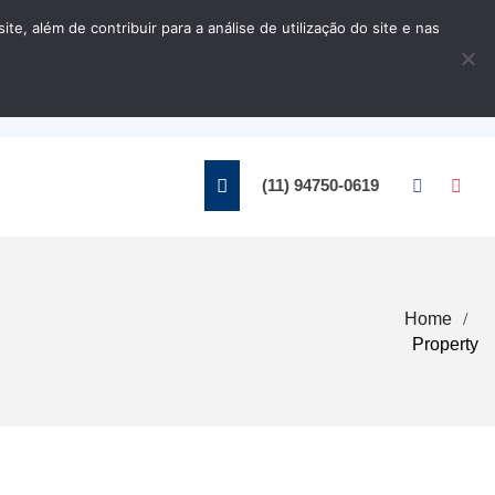
, além de contribuir para a análise de utilização do site e nas
Home
Contato
(11) 94750-0619
Home
Property