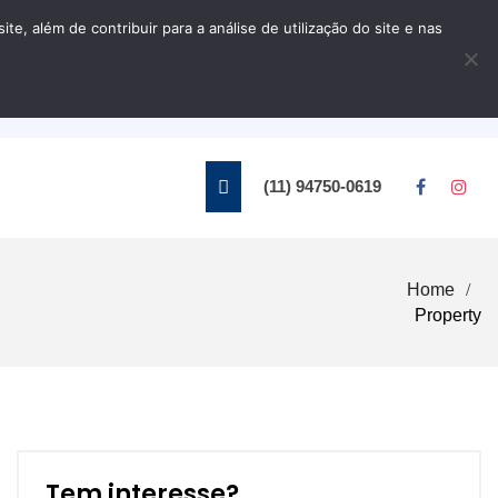
, além de contribuir para a análise de utilização do site e nas
Home
Contato
(11) 94750-0619
Home
Property
Tem interesse?