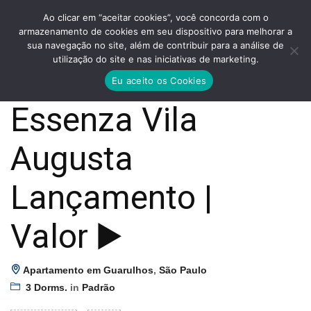
Ao clicar em “aceitar cookies”, você concorda com o
armazenamento de cookies em seu dispositivo para melhorar a
sua navegação no site, além de contribuir para a análise de
utilização do site e nas iniciativas de marketing.
Eu aceito os Cookies
Essenza Vila
Augusta
Lançamento |
Valor ▶️
Apartamento em Guarulhos
,
São Paulo
3 Dorms.
in
Padrão