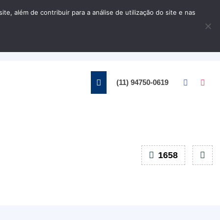
, além de contribuir para a análise de utilização do site e nas
Home
Contato
(11) 94750-0619
1658