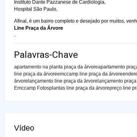
Instituto Dante Pazzanese de Cardiologia,
Hospital São Paulo,
Afinal, é um bairro completo e desejado por muitos, ve
Line Praça da Árvore
.
Palavras-Chave
apartamento na planta praça da árvore
apartamento praç
line praça da árvore
emccamp line praça da árvore
endere
árvore
lançamento line praça da árvore
lançamento praça
Emccamp Fotos
plantas line praça da árvore
preço line p
Vídeo