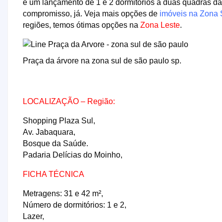
é um lançamento de 1 e 2 dormitórios a duas quadras d
compromisso, já. Veja mais opções de
imóveis na Zona 
regiões, temos ótimas opções na
Zona Leste
.
Praça da árvore na zona sul de são paulo sp.
LOCALIZAÇÃO – Região:
Shopping Plaza Sul,
Av. Jabaquara,
Bosque da Saúde.
Padaria Delícias do Moinho,
FICHA TÉCNICA
Metragens: 31 e 42 m²,
Número de dormitórios: 1 e 2,
Lazer,