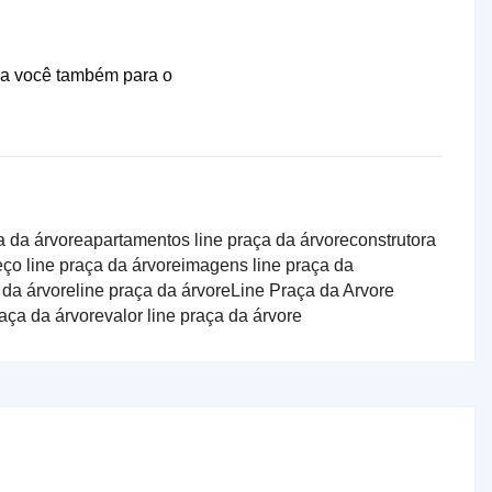
nha você também para o
a da árvore
apartamentos line praça da árvore
construtora
ço line praça da árvore
imagens line praça da
 da árvore
line praça da árvore
Line Praça da Arvore
raça da árvore
valor line praça da árvore