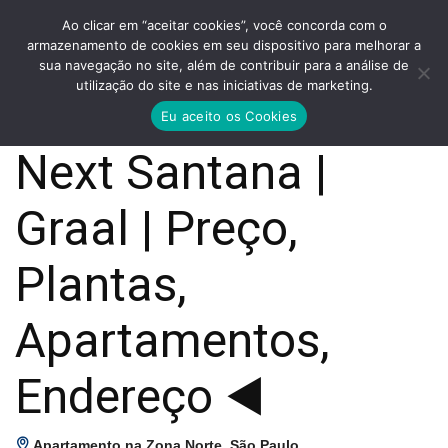
Ao clicar em “aceitar cookies”, você concorda com o
armazenamento de cookies em seu dispositivo para melhorar a
sua navegação no site, além de contribuir para a análise de
utilização do site e nas iniciativas de marketing.
Eu aceito os Cookies
Next Santana |
Graal | Preço,
Plantas,
Apartamentos,
Endereço ◀️
Apartamento na Zona Norte
,
São Paulo