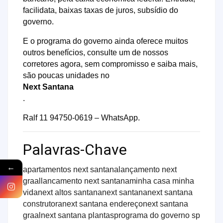
facilidata, baixas taxas de juros, subsídio do
governo.
E o programa do governo ainda oferece muitos
outros benefícios, consulte um de nossos
corretores agora, sem compromisso e saiba mais,
são poucas unidades no
Next Santana
.
Ralf 11 94750-0619 – WhatsApp.
Palavras-Chave
←
apartamentos next santana
lançamento next
graal
lancamento next santana
minha casa minha
vida
next altos santana
next santana
next santana
construtora
next santana endereço
next santana
graal
next santana plantas
programa do governo sp