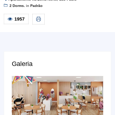
2 Dorms.
in
Padrão
1957
Galeria