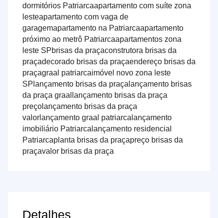
dormitórios Patriarca
apartamento com suíte zona
leste
apartamento com vaga de
garagem
apartamento na Patriarca
apartamento
próximo ao metrô Patriarca
apartamentos zona
leste SP
brisas da praça
construtora brisas da
praça
decorado brisas da praça
endereço brisas da
praça
graal patriarca
imóvel novo zona leste
SP
lançamento brisas da praça
lançamento brisas
da praça graal
lançamento brisas da praça
preço
lançamento brisas da praça
valor
lançamento graal patriarca
lançamento
imobiliário Patriarca
lançamento residencial
Patriarca
planta brisas da praça
preço brisas da
praça
valor brisas da praça
Detalhes