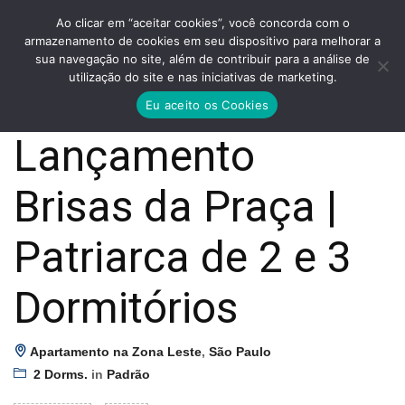
Ao clicar em “aceitar cookies”, você concorda com o
armazenamento de cookies em seu dispositivo para melhorar a
sua navegação no site, além de contribuir para a análise de
utilização do site e nas iniciativas de marketing.
Eu aceito os Cookies
Lançamento
Brisas da Praça |
Patriarca de 2 e 3
Dormitórios
Apartamento na Zona Leste
,
São Paulo
2 Dorms.
in
Padrão